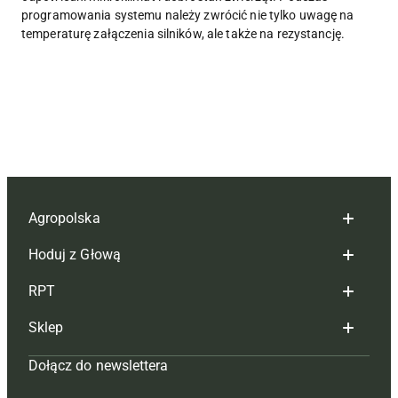
programowania systemu należy zwrócić nie tylko uwagę na
temperaturę załączenia silników, ale także na rezystancję.
Agropolska
Hoduj z Głową
Redakcja
RPT
Reklama
Hoduj z głową bydło
Sklep
Tagi
Hoduj z głową świnie
Redakcja
Dołącz do newslettera
Mapa serwisu
Prenumerata
Prenumerata
Czasopisma i prenumerata