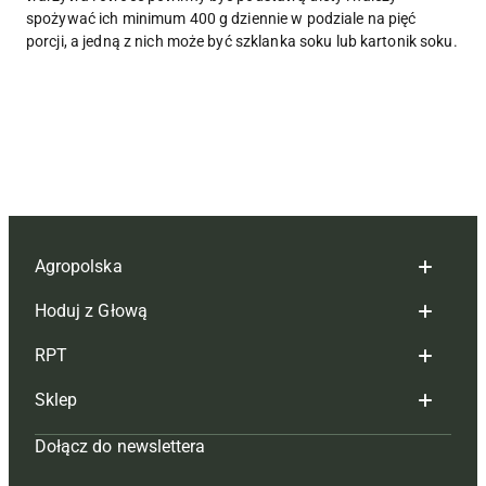
spożywać ich minimum 400 g dziennie w podziale na pięć
porcji, a jedną z nich może być szklanka soku lub kartonik soku.
Agropolska
Hoduj z Głową
Redakcja
RPT
Reklama
Hoduj z głową bydło
Sklep
Tagi
Hoduj z głową świnie
Redakcja
Dołącz do newslettera
Mapa serwisu
Prenumerata
Prenumerata
Czasopisma i prenumerata