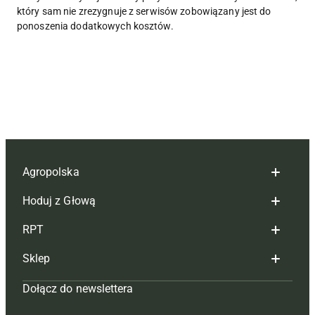
który sam nie zrezygnuje z serwisów zobowiązany jest do
ponoszenia dodatkowych kosztów.
Agropolska
Hoduj z Głową
Redakcja
RPT
Reklama
Hoduj z głową bydło
Sklep
Tagi
Hoduj z głową świnie
Redakcja
Dołącz do newslettera
Mapa serwisu
Prenumerata
Prenumerata
Czasopisma i prenumerata