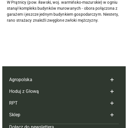
W Prątnicy (pow. iławski, woj. warmińsko-mazurskie) w ogniu
stanął kompleks budynków murowanych - obora połączona z
garażem i jeszcze jednym budynkiem gospodarczym. Niestety,
rano strażacy znaleźli zwęglone zwłoki mężczyzny.
Agropolska
Hoduj z Głową
Redakcja
RPT
Reklama
Hoduj z głową bydło
Sklep
Tagi
Hoduj z głową świnie
Redakcja
Dołącz do newslettera
Mapa serwisu