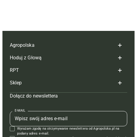
Agropolska
Hoduj z Głową
Redakcja
RPT
Reklama
Hoduj z głową bydło
Sklep
Tagi
Hoduj z głową świnie
Redakcja
Dołącz do newslettera
Mapa serwisu
Prenumerata
Prenumerata
Czasopisma i prenumerata
Kontakt
Redakcja
Reklama
Książki
E-MAIL
Regulamin
Kontakt
Kontakt
Regulamin
Wyrażam zgodę na otrzymywanie newslettera od Agropolska.pl na
Polityka prywatności
Reklama
Krzyżówki
podany adres e-mail.