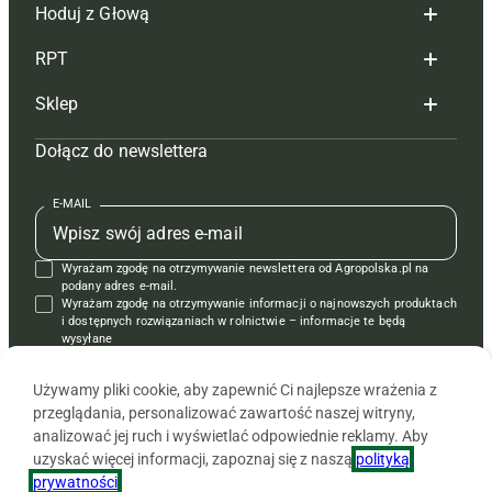
Hoduj z Głową
Redakcja
RPT
Reklama
Hoduj z głową bydło
Sklep
Tagi
Hoduj z głową świnie
Redakcja
Dołącz do newslettera
Mapa serwisu
Prenumerata
Prenumerata
Czasopisma i prenumerata
Kontakt
Redakcja
Reklama
Książki
E-MAIL
Regulamin
Kontakt
Kontakt
Regulamin
Wyrażam zgodę na otrzymywanie newslettera od Agropolska.pl na
Polityka prywatności
Reklama
Krzyżówki
podany adres e-mail.
Wyrażam zgodę na otrzymywanie informacji o najnowszych produktach
i dostępnych rozwiązaniach w rolnictwie – informacje te będą
wysyłane
od APRA sp. z o.o. w imieniu partnerów.
Używamy pliki cookie, aby zapewnić Ci najlepsze wrażenia z
przeglądania, personalizować zawartość naszej witryny,
analizować jej ruch i wyświetlać odpowiednie reklamy. Aby
uzyskać więcej informacji, zapoznaj się z naszą
polityką
prywatności
.