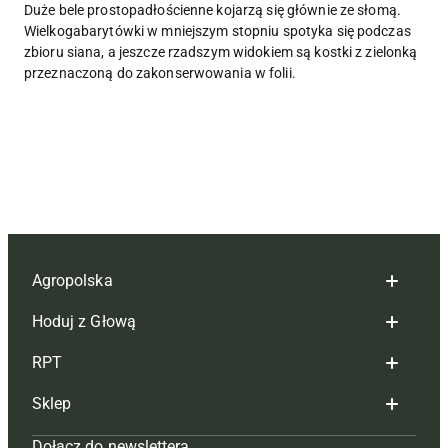
Duże bele prostopadłościenne kojarzą się głównie ze słomą.
Wielkogabarytówki w mniejszym stopniu spotyka się podczas
zbioru siana, a jeszcze rzadszym widokiem są kostki z zielonką
przeznaczoną do zakonserwowania w folii.
Agropolska
Hoduj z Głową
Redakcja
RPT
Reklama
Hoduj z głową bydło
Sklep
Tagi
Hoduj z głową świnie
Redakcja
Dołącz do newslettera