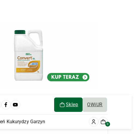
Sklep
OWiUR
ień Kukurydzy Garzyn
0