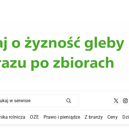
Main Navigation
ika rolnicza
OZE
Prawo i pieniądze
Z branży
Ceny
Dz
a Submenu