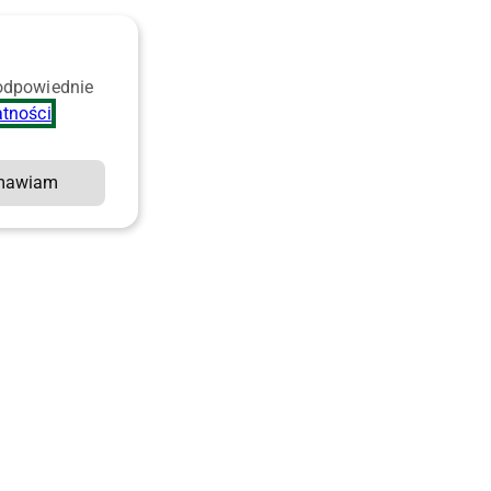
 odpowiednie
atności
.
mawiam