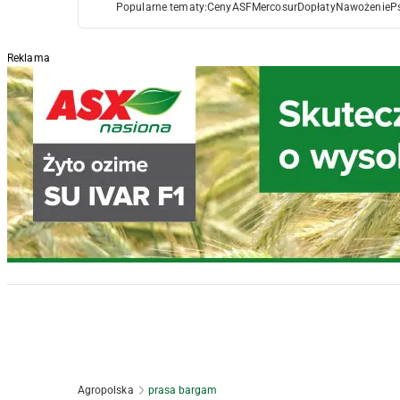
Popularne tematy:
Ceny
ASF
Mercosur
Dopłaty
Nawożenie
P
Reklama
Agropolska
prasa bargam