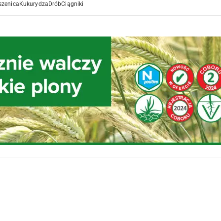
szenica
Kukurydza
Drób
Ciągniki