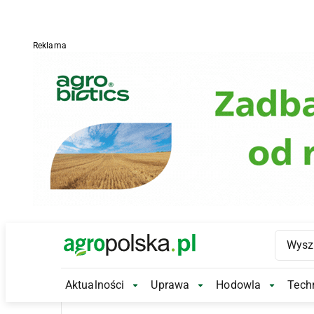
Reklama
Main Logo
Aktualności
Uprawa
Hodowla
Techn
Aktualności Submenu
Uprawa Submenu
Hodowl