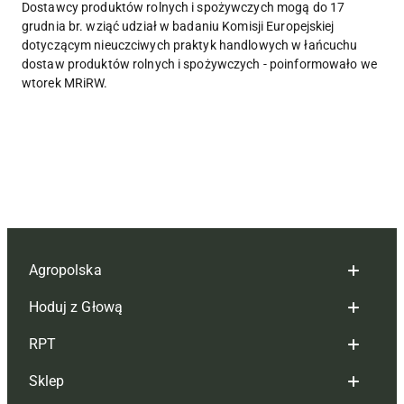
Dostawcy produktów rolnych i spożywczych mogą do 17
grudnia br. wziąć udział w badaniu Komisji Europejskiej
dotyczącym nieuczciwych praktyk handlowych w łańcuchu
dostaw produktów rolnych i spożywczych - poinformowało we
wtorek MRiRW.
Agropolska
Hoduj z Głową
Redakcja
RPT
Reklama
Hoduj z głową bydło
Sklep
Tagi
Hoduj z głową świnie
Redakcja