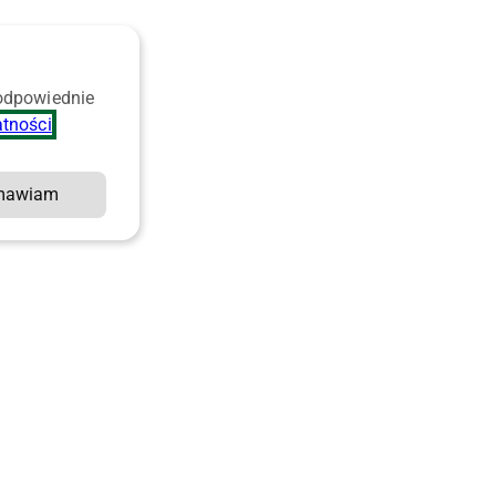
 odpowiednie
atności
.
mawiam