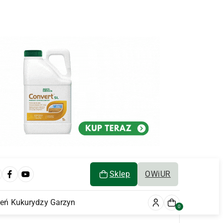
Sklep
OWiUR
ień Kukurydzy Garzyn
0