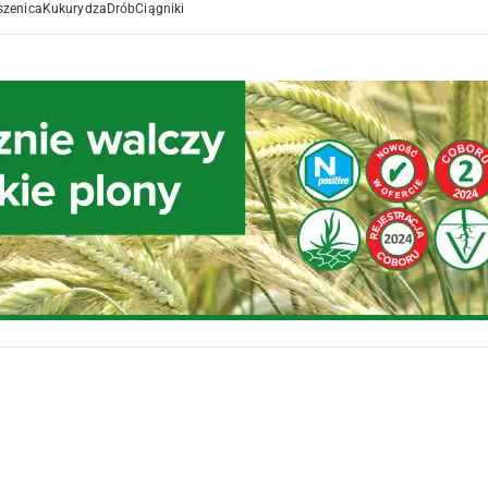
szenica
Kukurydza
Drób
Ciągniki