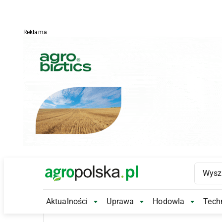
Reklama
Main Logo
Aktualności
Uprawa
Hodowla
Techn
Aktualności Submenu
Uprawa Submenu
Hodowl