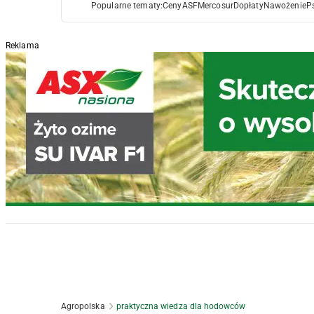
Popularne tematy:
Ceny
ASF
Mercosur
Dopłaty
Nawożenie
P
Reklama
Agropolska
praktyczna wiedza dla hodowców