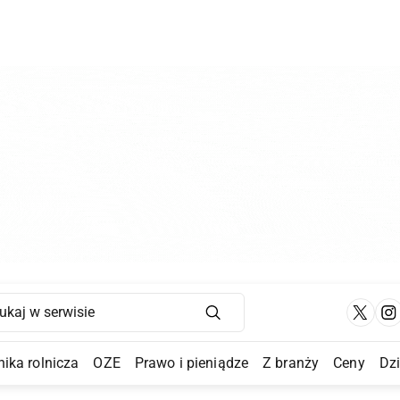
Main Navigation
ika rolnicza
OZE
Prawo i pieniądze
Z branży
Ceny
Dz
a Submenu