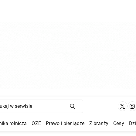
Main Navigation
ika rolnicza
OZE
Prawo i pieniądze
Z branży
Ceny
Dz
a Submenu