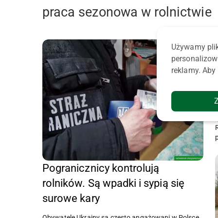
praca sezonowa w rolnictwie
Używamy plik
personalizow
reklamy. Aby 
R
Pogranicznicy kontrolują
rolników. Są wpadki i sypią się
surowe kary
Obywatele Ukrainy są często angażowani w Polsce