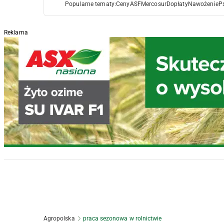
Popularne tematy:
Ceny
ASF
Mercosur
Dopłaty
Nawożenie
P
Reklama
Agropolska
praca sezonowa w rolnictwie