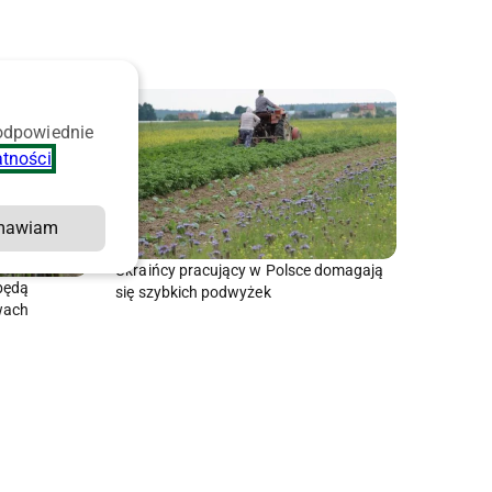
 odpowiednie
atności
.
mawiam
Ukraińcy pracujący w Polsce domagają
będą
się szybkich podwyżek
wach