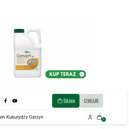
Sklep
OWiUR
ień Kukurydzy Garzyn
0