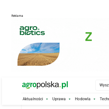
Reklama
Main Logo
Aktualności
Uprawa
Hodowla
Techn
Aktualności Submenu
Uprawa Submenu
Hodowl