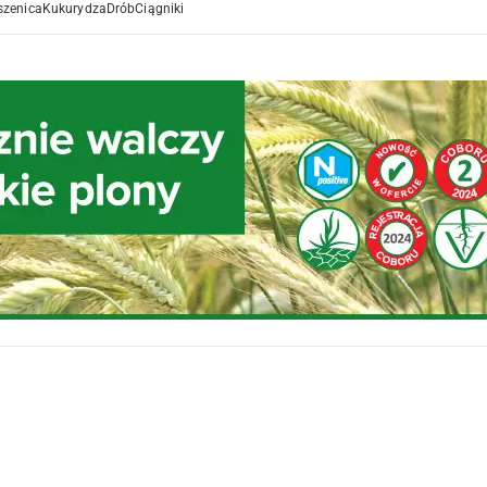
szenica
Kukurydza
Drób
Ciągniki