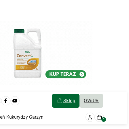
Sklep
OWiUR
ień Kukurydzy Garzyn
0