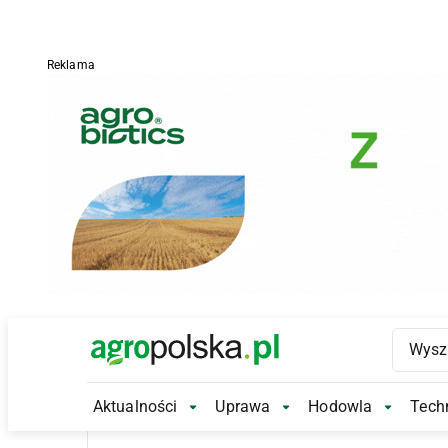
Reklama
Main Logo
Aktualności
Uprawa
Hodowla
Techn
Aktualności Submenu
Uprawa Submenu
Hodowl