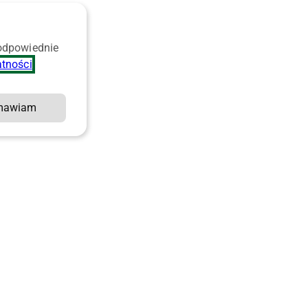
 odpowiednie
atności
.
mawiam