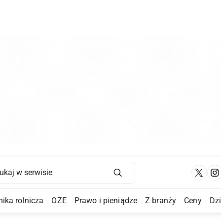
Main Navigation
ika rolnicza
OZE
Prawo i pieniądze
Z branży
Ceny
Dz
a Submenu