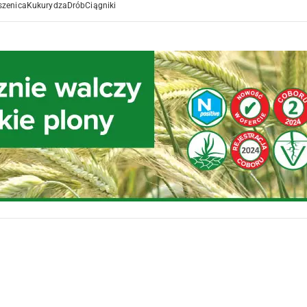
szenica
Kukurydza
Drób
Ciągniki