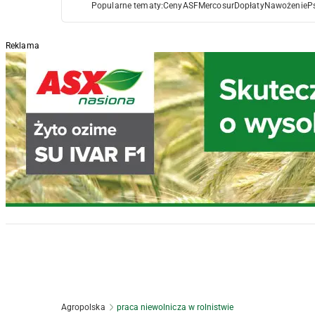
Popularne tematy:
Ceny
ASF
Mercosur
Dopłaty
Nawożenie
P
Reklama
Agropolska
praca niewolnicza w rolnistwie