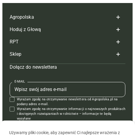
Agropolska
Hoduj z Głową
Redakcja
RPT
Reklama
Hoduj z głową bydło
Sklep
Tagi
Hoduj z głową świnie
Redakcja
Dołącz do newslettera
Mapa serwisu
Prenumerata
Prenumerata
Czasopisma i prenumerata
Kontakt
Redakcja
Reklama
Książki
E-MAIL
Regulamin
Kontakt
Kontakt
Regulamin
Wyrażam zgodę na otrzymywanie newslettera od Agropolska.pl na
Polityka prywatności
Reklama
Krzyżówki
podany adres e-mail.
Wyrażam zgodę na otrzymywanie informacji o najnowszych produktach
i dostępnych rozwiązaniach w rolnictwie – informacje te będą
wysyłane
od APRA sp. z o.o. w imieniu partnerów.
Używamy pliki cookie, aby zapewnić Ci najlepsze wrażenia z