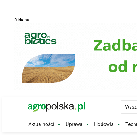
Reklama
Main Logo
Aktualności
Uprawa
Hodowla
Techn
Aktualności Submenu
Uprawa Submenu
Hodowl