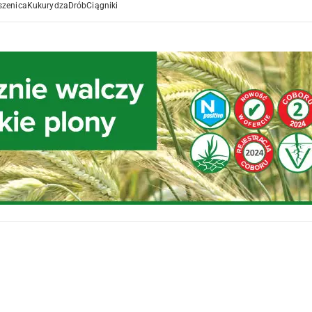
szenica
Kukurydza
Drób
Ciągniki