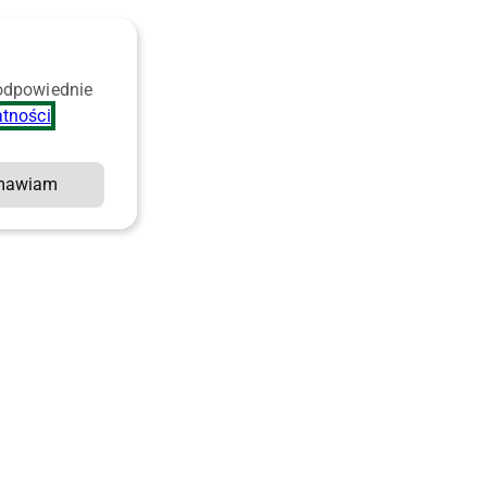
 odpowiednie
atności
.
mawiam