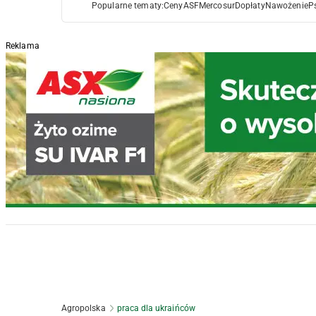
Popularne tematy:
Ceny
ASF
Mercosur
Dopłaty
Nawożenie
P
Reklama
Agropolska
praca dla ukraińców