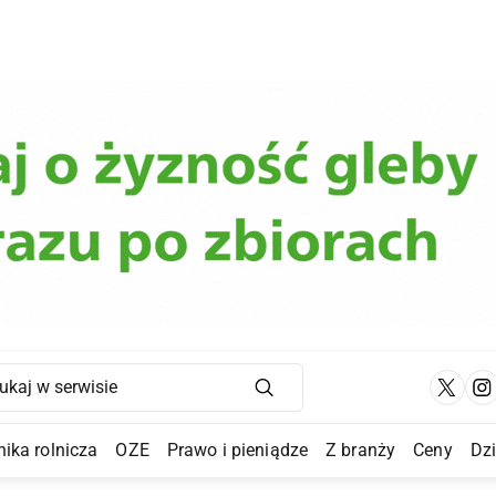
Main Navigation
ika rolnicza
OZE
Prawo i pieniądze
Z branży
Ceny
Dz
a Submenu