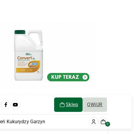
Sklep
OWiUR
ień Kukurydzy Garzyn
0