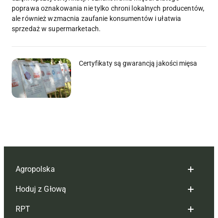
poprawa oznakowania nie tylko chroni lokalnych producentów,
ale również wzmacnia zaufanie konsumentów i ułatwia
sprzedaż w supermarketach.
Certyfikaty są gwarancją jakości mięsa
Agropolska
Hoduj z Głową
Redakcja
RPT
Reklama
Hoduj z głową bydło