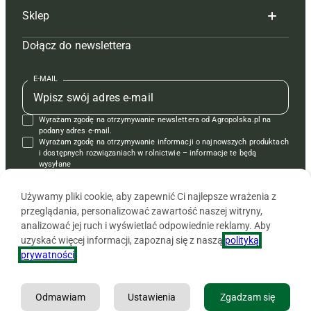
Sklep
Tagi
Hoduj z głową świnie
Redakcja
Dołącz do newslettera
Mapa serwisu
Prenumerata
Prenumerata
Czasopisma i prenumerata
Kontakt
Redakcja
Reklama
Książki
E-MAIL
Regulamin
Kontakt
Kontakt
Regulamin
Wyrażam zgodę na otrzymywanie newslettera od Agropolska.pl na
Polityka prywatności
Reklama
Krzyżówki
podany adres e-mail.
Wyrażam zgodę na otrzymywanie informacji o najnowszych produktach
i dostępnych rozwiązaniach w rolnictwie – informacje te będą
wysyłane
od APRA sp. z o.o. w imieniu partnerów.
Używamy pliki cookie, aby zapewnić Ci najlepsze wrażenia z
przeglądania, personalizować zawartość naszej witryny,
analizować jej ruch i wyświetlać odpowiednie reklamy. Aby
uzyskać więcej informacji, zapoznaj się z naszą
polityką
prywatności
.
Odmawiam
Ustawienia
Zgadzam się
Copyright © 2026 Agencja Promocji Rolnictwa i Agrobiznesu APRA