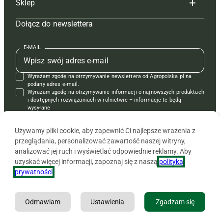
Sklep
Tagi
Hoduj z głową świnie
Redakcja
Dołącz do newslettera
Mapa serwisu
Prenumerata
Prenumerata
Czasopisma i prenumerata
Kontakt
Redakcja
Reklama
Książki
E-MAIL
Regulamin
Kontakt
Kontakt
Regulamin
Wyrażam zgodę na otrzymywanie newslettera od Agropolska.pl na
Polityka prywatności
Reklama
Krzyżówki
podany adres e-mail.
Wyrażam zgodę na otrzymywanie informacji o najnowszych produktach
i dostępnych rozwiązaniach w rolnictwie – informacje te będą
wysyłane
od APRA sp. z o.o. w imieniu partnerów.
Używamy pliki cookie, aby zapewnić Ci najlepsze wrażenia z
przeglądania, personalizować zawartość naszej witryny,
analizować jej ruch i wyświetlać odpowiednie reklamy. Aby
uzyskać więcej informacji, zapoznaj się z naszą
polityką
prywatności
.
Odmawiam
Ustawienia
Zgadzam się
Copyright © 2026 Agencja Promocji Rolnictwa i Agrobiznesu APRA