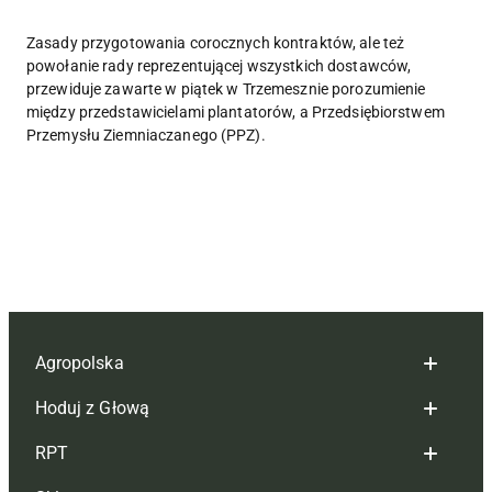
Zasady przygotowania corocznych kontraktów, ale też
powołanie rady reprezentującej wszystkich dostawców,
przewiduje zawarte w piątek w Trzemesznie porozumienie
między przedstawicielami plantatorów, a Przedsiębiorstwem
Przemysłu Ziemniaczanego (PPZ).
Agropolska
Hoduj z Głową
Redakcja
RPT
Reklama
Hoduj z głową bydło