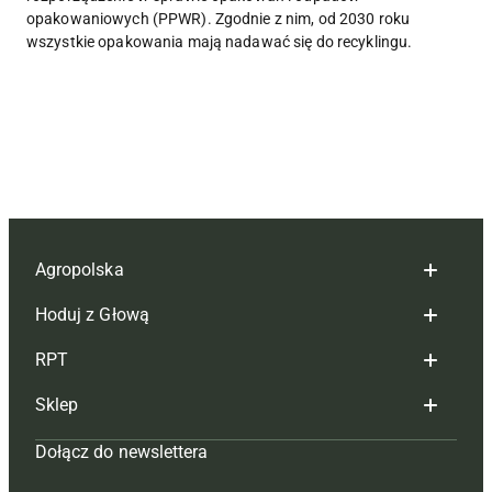
opakowaniowych (PPWR). Zgodnie z nim, od 2030 roku
wszystkie opakowania mają nadawać się do recyklingu.
Agropolska
Hoduj z Głową
Redakcja
RPT
Reklama
Hoduj z głową bydło
Sklep
Tagi
Hoduj z głową świnie
Redakcja
Dołącz do newslettera
Mapa serwisu
Prenumerata
Prenumerata
Czasopisma i prenumerata