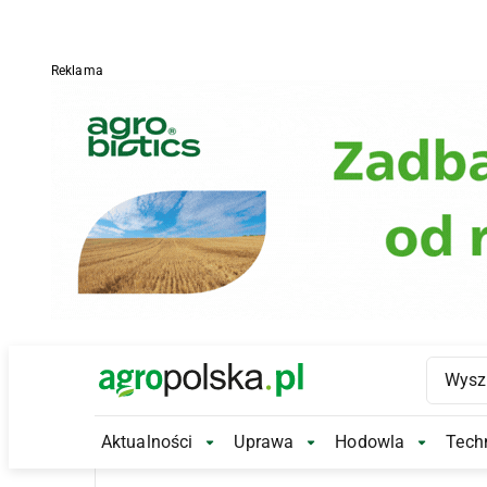
Reklama
Main Logo
Aktualności
Uprawa
Hodowla
Techn
Aktualności Submenu
Uprawa Submenu
Hodowl