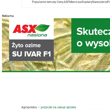
Popularne tematy:
Ceny
ASF
Mercosur
Dopłaty
Nawożenie
P
Reklama
Agropolska
pożyczki na zakup sprzetu