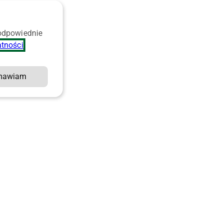
 odpowiednie
atności
.
mawiam