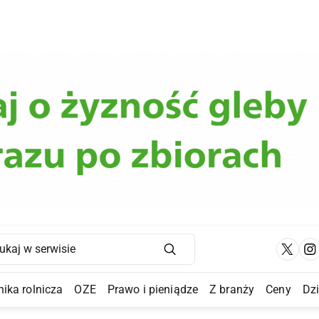
Main Navigation
ika rolnicza
OZE
Prawo i pieniądze
Z branży
Ceny
Dz
a Submenu