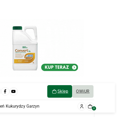
Sklep
OWiUR
ień Kukurydzy Garzyn
0