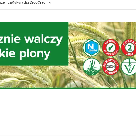
szenica
Kukurydza
Drób
Ciągniki