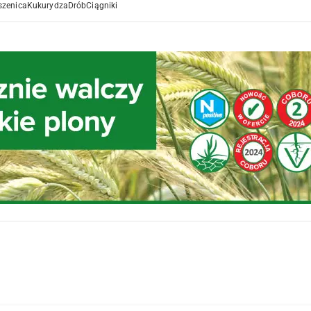
szenica
Kukurydza
Drób
Ciągniki