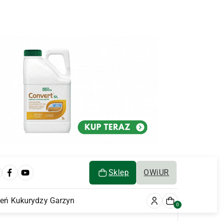
Sklep
OWiUR
ień Kukurydzy Garzyn
0