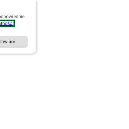
 odpowiednie
atności
.
mawiam