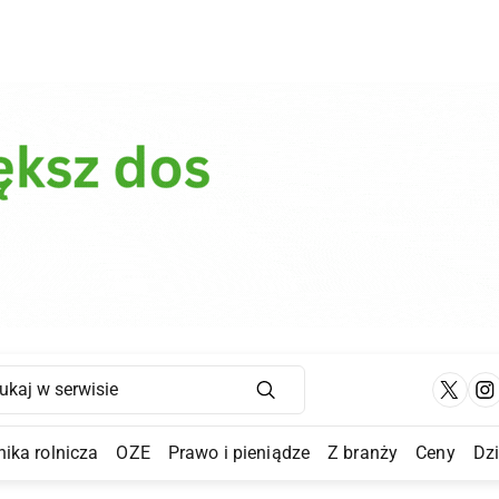
Main Navigation
ika rolnicza
OZE
Prawo i pieniądze
Z branży
Ceny
Dz
a Submenu