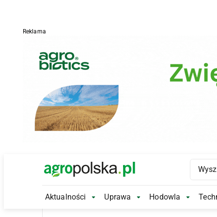
Reklama
Main Logo
Aktualności
Uprawa
Hodowla
Techn
Aktualności Submenu
Uprawa Submenu
Hodowl