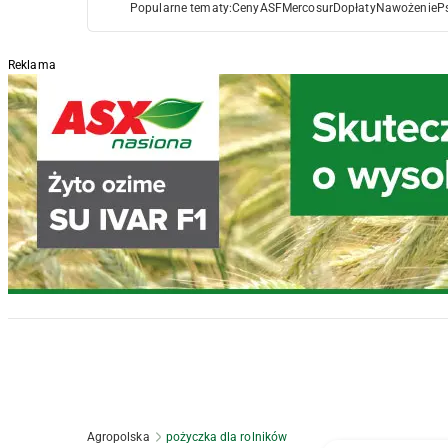
Popularne tematy:
Ceny
ASF
Mercosur
Dopłaty
Nawożenie
P
Reklama
Agropolska
pożyczka dla rolników