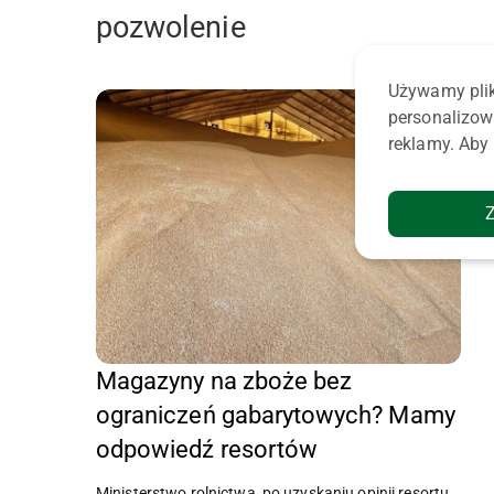
pozwolenie
Używamy plik
personalizow
reklamy. Aby 
Magazyny na zboże bez
ograniczeń gabarytowych? Mamy
odpowiedź resortów
Ministerstwo rolnictwa, po uzyskaniu opinii resortu