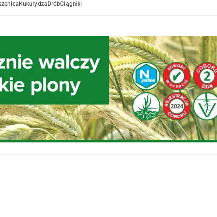
szenica
Kukurydza
Drób
Ciągniki