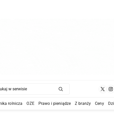
Main Navigation
ika rolnicza
OZE
Prawo i pieniądze
Z branży
Ceny
Dz
a Submenu