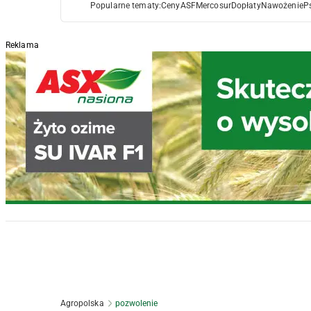
Popularne tematy:
Ceny
ASF
Mercosur
Dopłaty
Nawożenie
P
Reklama
Agropolska
pozwolenie