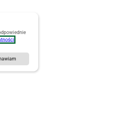
 odpowiednie
atności
.
mawiam