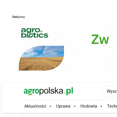
Reklama
Main Logo
Aktualności
Uprawa
Hodowla
Techn
Aktualności Submenu
Uprawa Submenu
Hodowl