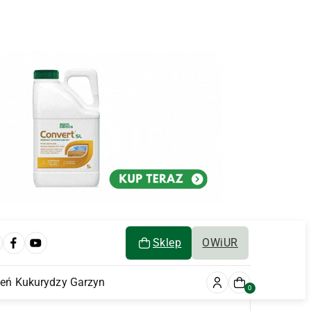
Sklep
OWiUR
ień Kukurydzy Garzyn
0