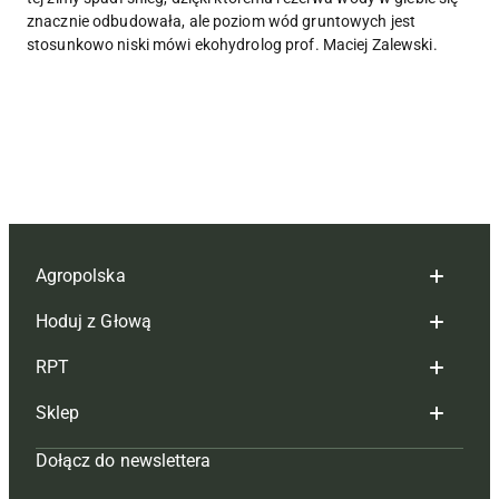
znacznie odbudowała, ale poziom wód gruntowych jest
stosunkowo niski mówi ekohydrolog prof. Maciej Zalewski.
Agropolska
Hoduj z Głową
Redakcja
RPT
Reklama
Hoduj z głową bydło
Sklep
Tagi
Hoduj z głową świnie
Redakcja
Dołącz do newslettera
Mapa serwisu
Prenumerata
Prenumerata
Czasopisma i prenumerata