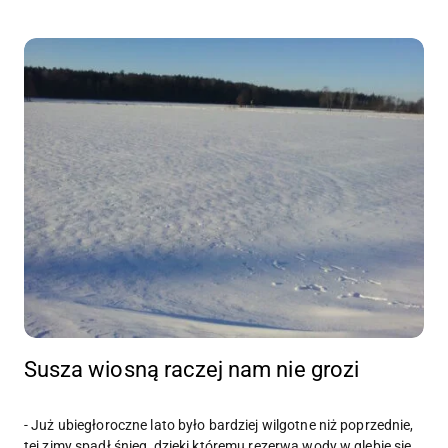
Susza wiosną raczej nam nie grozi
- Już ubiegłoroczne lato było bardziej wilgotne niż poprzednie,
tej zimy spadł śnieg, dzięki któremu rezerwa wody w glebie się