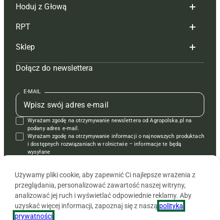
Hoduj z Głową
Redakcja
RPT
Reklama
Hoduj z głową bydło
Sklep
Tagi
Hoduj z głową świnie
Redakcja
Dołącz do newslettera
Mapa serwisu
Prenumerata
Prenumerata
Czasopisma i prenumerata
Kontakt
Redakcja
Reklama
Książki
E-MAIL
Regulamin
Kontakt
Kontakt
Regulamin
Wyrażam zgodę na otrzymywanie newslettera od Agropolska.pl na
Polityka prywatności
Reklama
Krzyżówki
podany adres e-mail.
Wyrażam zgodę na otrzymywanie informacji o najnowszych produktach
i dostępnych rozwiązaniach w rolnictwie – informacje te będą
wysyłane
od APRA sp. z o.o. w imieniu partnerów.
Używamy pliki cookie, aby zapewnić Ci najlepsze wrażenia z
przeglądania, personalizować zawartość naszej witryny,
analizować jej ruch i wyświetlać odpowiednie reklamy. Aby
uzyskać więcej informacji, zapoznaj się z naszą
polityką
prywatności
.