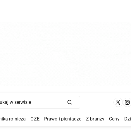
Main Navigation
ika rolnicza
OZE
Prawo i pieniądze
Z branży
Ceny
Dz
a Submenu