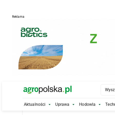
Reklama
Main Logo
Aktualności
Uprawa
Hodowla
Techn
Aktualności Submenu
Uprawa Submenu
Hodowl