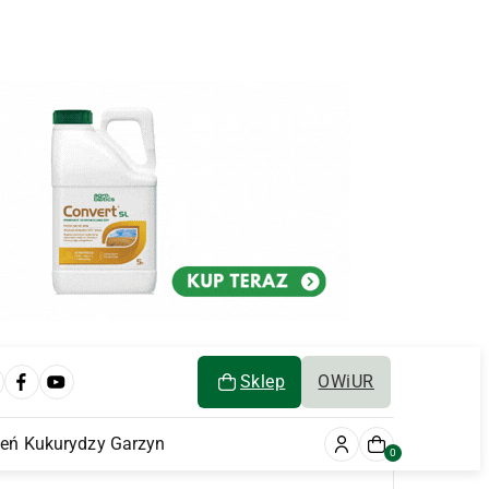
Sklep
OWiUR
ień Kukurydzy Garzyn
0