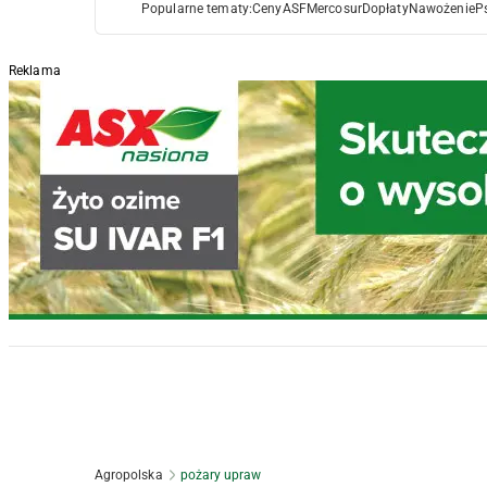
Popularne tematy:
Ceny
ASF
Mercosur
Dopłaty
Nawożenie
P
Reklama
Agropolska
pożary upraw