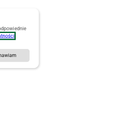
 odpowiednie
atności
.
mawiam