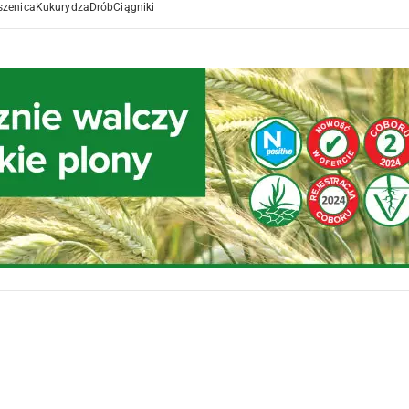
szenica
Kukurydza
Drób
Ciągniki