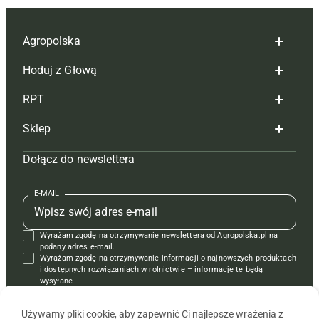
Agropolska
Hoduj z Głową
Redakcja
RPT
Reklama
Hoduj z głową bydło
Sklep
Tagi
Hoduj z głową świnie
Redakcja
Dołącz do newslettera
Mapa serwisu
Prenumerata
Prenumerata
Czasopisma i prenumerata
Kontakt
Redakcja
Reklama
Książki
E-MAIL
Regulamin
Kontakt
Kontakt
Regulamin
Wyrażam zgodę na otrzymywanie newslettera od Agropolska.pl na
Polityka prywatności
Reklama
Krzyżówki
podany adres e-mail.
Wyrażam zgodę na otrzymywanie informacji o najnowszych produktach
i dostępnych rozwiązaniach w rolnictwie – informacje te będą
wysyłane
od APRA sp. z o.o. w imieniu partnerów.
Używamy pliki cookie, aby zapewnić Ci najlepsze wrażenia z