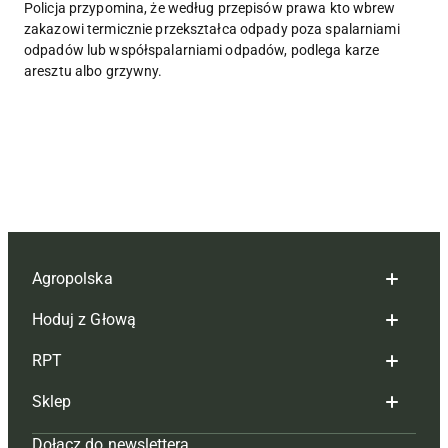
Policja przypomina, że według przepisów prawa kto wbrew
zakazowi termicznie przekształca odpady poza spalarniami
odpadów lub współspalarniami odpadów, podlega karze
aresztu albo grzywny.
Agropolska
Hoduj z Głową
Redakcja
RPT
Reklama
Hoduj z głową bydło
Sklep
Tagi
Hoduj z głową świnie
Redakcja
Dołącz do newslettera
Mapa serwisu