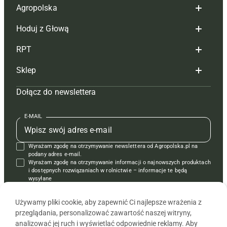
Agropolska
Hoduj z Głową
Redakcja
RPT
Reklama
Hoduj z głową bydło
Sklep
Tagi
Hoduj z głową świnie
Redakcja
Dołącz do newslettera
Mapa serwisu
Prenumerata
Prenumerata
Czasopisma i prenumerata
Kontakt
Redakcja
Reklama
Książki
E-MAIL
Regulamin
Kontakt
Kontakt
Regulamin
Wyrażam zgodę na otrzymywanie newslettera od Agropolska.pl na
Polityka prywatności
Reklama
Krzyżówki
podany adres e-mail.
Wyrażam zgodę na otrzymywanie informacji o najnowszych produktach
i dostępnych rozwiązaniach w rolnictwie – informacje te będą
wysyłane
od APRA sp. z o.o. w imieniu partnerów.
Używamy pliki cookie, aby zapewnić Ci najlepsze wrażenia z
przeglądania, personalizować zawartość naszej witryny,
analizować jej ruch i wyświetlać odpowiednie reklamy. Aby