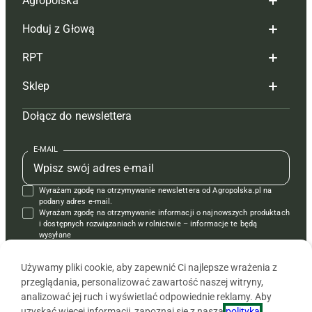
Agropolska
Hoduj z Głową
Redakcja
RPT
Reklama
Hoduj z głową bydło
Sklep
Tagi
Hoduj z głową świnie
Redakcja
Dołącz do newslettera
Mapa serwisu
Prenumerata
Prenumerata
Czasopisma i prenumerata
Kontakt
Redakcja
Reklama
Książki
E-MAIL
Regulamin
Kontakt
Kontakt
Regulamin
Wyrażam zgodę na otrzymywanie newslettera od Agropolska.pl na
Polityka prywatności
Reklama
Krzyżówki
podany adres e-mail.
Wyrażam zgodę na otrzymywanie informacji o najnowszych produktach
i dostępnych rozwiązaniach w rolnictwie – informacje te będą
wysyłane
od APRA sp. z o.o. w imieniu partnerów.
Używamy pliki cookie, aby zapewnić Ci najlepsze wrażenia z
przeglądania, personalizować zawartość naszej witryny,
analizować jej ruch i wyświetlać odpowiednie reklamy. Aby
uzyskać więcej informacji, zapoznaj się z naszą
polityką