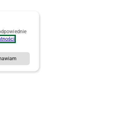
 odpowiednie
atności
.
mawiam