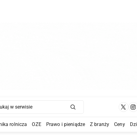
Main Navigation
ika rolnicza
OZE
Prawo i pieniądze
Z branży
Ceny
Dz
a Submenu