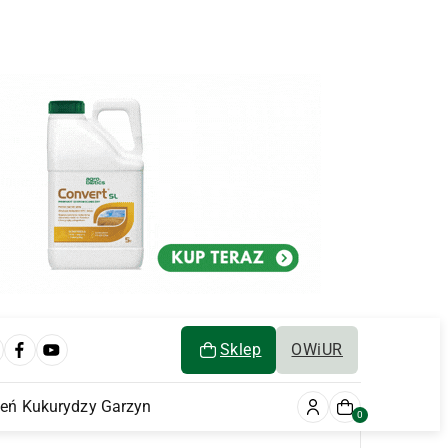
Sklep
OWiUR
ień Kukurydzy Garzyn
0