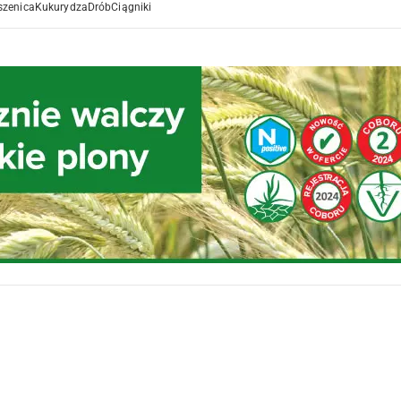
szenica
Kukurydza
Drób
Ciągniki