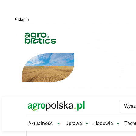
Reklama
Main Logo
Aktualności
Uprawa
Hodowla
Techn
Aktualności Submenu
Uprawa Submenu
Hodowl