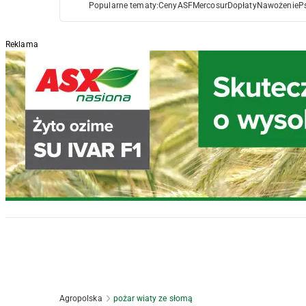
Popularne tematy:
Ceny
ASF
Mercosur
Dopłaty
Nawożenie
P
Reklama
Agropolska
pożar wiaty ze słomą