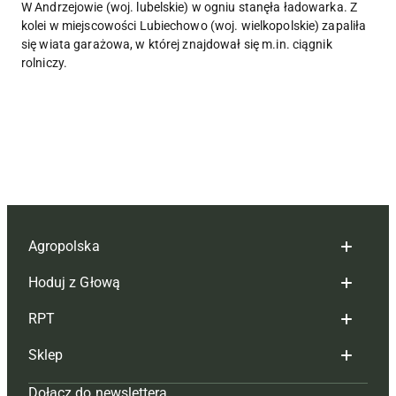
W Andrzejowie (woj. lubelskie) w ogniu stanęła ładowarka. Z
kolei w miejscowości Lubiechowo (woj. wielkopolskie) zapaliła
się wiata garażowa, w której znajdował się m.in. ciągnik
rolniczy.
Agropolska
Hoduj z Głową
Redakcja
RPT
Reklama
Hoduj z głową bydło
Sklep
Tagi
Hoduj z głową świnie
Redakcja
Dołącz do newslettera
Mapa serwisu