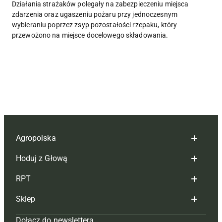
Działania strażaków polegały na zabezpieczeniu miejsca
zdarzenia oraz ugaszeniu pożaru przy jednoczesnym
wybieraniu poprzez zsyp pozostałości rzepaku, który
przewożono na miejsce docelowego składowania.
Agropolska
Hoduj z Głową
Redakcja
RPT
Reklama
Hoduj z głową bydło
Sklep
Tagi
Hoduj z głową świnie
Redakcja
Dołącz do newslettera
Mapa serwisu