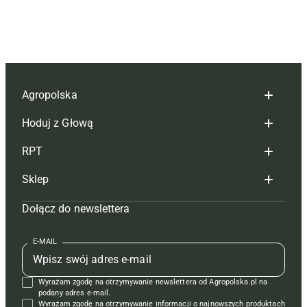
Agropolska
Hoduj z Głową
Redakcja
RPT
Reklama
Hoduj z głową bydło
Sklep
Tagi
Hoduj z głową świnie
Redakcja
Dołącz do newslettera
Mapa serwisu
Prenumerata
Prenumerata
Czasopisma i prenumerata
Kontakt
Redakcja
Reklama
Książki
E-MAIL
Regulamin
Kontakt
Kontakt
Regulamin
Wyrażam zgodę na otrzymywanie newslettera od Agropolska.pl na
Polityka prywatności
Reklama
Krzyżówki
podany adres e-mail.
Wyrażam zgodę na otrzymywanie informacji o najnowszych produktach