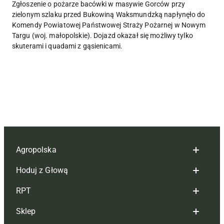
Zgłoszenie o pożarze bacówki w masywie Gorców przy
zielonym szlaku przed Bukowiną Waksmundzką napłynęło do
Komendy Powiatowej Państwowej Straży Pożarnej w Nowym
Targu (woj. małopolskie). Dojazd okazał się możliwy tylko
skuterami i quadami z gąsienicami.
Agropolska
Hoduj z Głową
Redakcja
RPT
Reklama
Hoduj z głową bydło
Sklep
Tagi
Hoduj z głową świnie
Redakcja