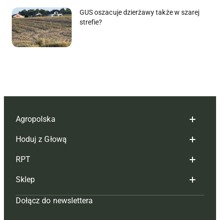
GUS oszacuje dzierżawy także w szarej
strefie?
Agropolska
Hoduj z Głową
Redakcja
RPT
Reklama
Hoduj z głową bydło
Sklep
Tagi
Hoduj z głową świnie
Redakcja
Dołącz do newslettera
Mapa serwisu
Prenumerata
Prenumerata
Czasopisma i prenumerata