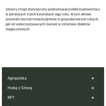
Główny Urząd Statystyczny podsumował polskie budownictwo
w pierwszych trzech kwartałach tego roku. W tym okresie
powstało istotnie mniej budynków w gospodarstwach rolnych,
jak też wykorzystywanych również w rolnictwie obiektów
magazynowych.
Agropolska
Hoduj z Głową
Redakcja
RPT
Reklama
Hoduj z głową bydło