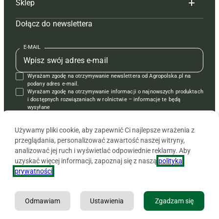
Sklep
Tagi
Hoduj z głową świnie
Redakcja
Dołącz do newslettera
Mapa serwisu
Prenumerata
Prenumerata
Czasopisma i prenumerata
Kontakt
Redakcja
Reklama
Książki
E-MAIL
Regulamin
Kontakt
Kontakt
Regulamin
Wyrażam zgodę na otrzymywanie newslettera od Agropolska.pl na
Polityka prywatności
Reklama
Krzyżówki
podany adres e-mail.
Wyrażam zgodę na otrzymywanie informacji o najnowszych produktach
i dostępnych rozwiązaniach w rolnictwie – informacje te będą
wysyłane
od APRA sp. z o.o. w imieniu partnerów.
Używamy pliki cookie, aby zapewnić Ci najlepsze wrażenia z
przeglądania, personalizować zawartość naszej witryny,
analizować jej ruch i wyświetlać odpowiednie reklamy. Aby
uzyskać więcej informacji, zapoznaj się z naszą
polityką
prywatności
.
Odmawiam
Ustawienia
Zgadzam się
Copyright © 2026 Agencja Promocji Rolnictwa i Agrobiznesu APRA