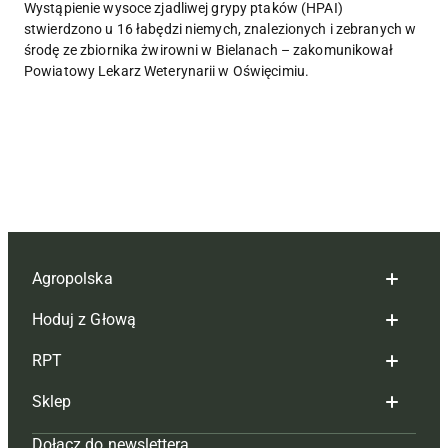
Wystąpienie wysoce zjadliwej grypy ptaków (HPAI)
stwierdzono u 16 łabędzi niemych, znalezionych i zebranych w
środę ze zbiornika żwirowni w Bielanach – zakomunikował
Powiatowy Lekarz Weterynarii w Oświęcimiu.
Agropolska
Hoduj z Głową
Redakcja
RPT
Reklama
Hoduj z głową bydło
Sklep
Tagi
Hoduj z głową świnie
Redakcja
Dołącz do newslettera
Mapa serwisu