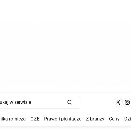
Main Navigation
ika rolnicza
OZE
Prawo i pieniądze
Z branży
Ceny
Dz
a Submenu