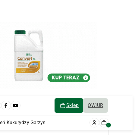
Sklep
OWiUR
ień Kukurydzy Garzyn
0