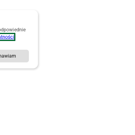
 odpowiednie
atności
.
mawiam