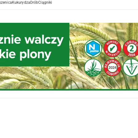
szenica
Kukurydza
Drób
Ciągniki