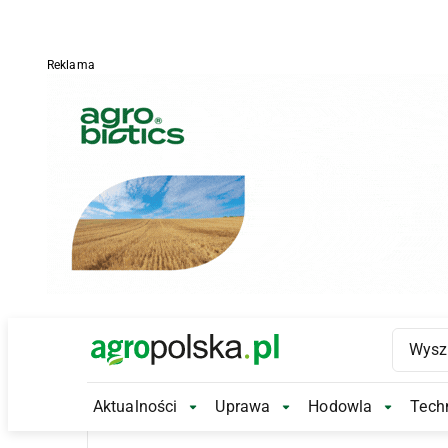
Reklama
Main Logo
Aktualności
Uprawa
Hodowla
Techn
Aktualności Submenu
Uprawa Submenu
Hodowl