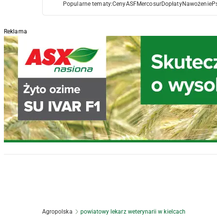
Popularne tematy:
Ceny
ASF
Mercosur
Dopłaty
Nawożenie
P
Reklama
Agropolska
powiatowy lekarz weterynarii w kielcach