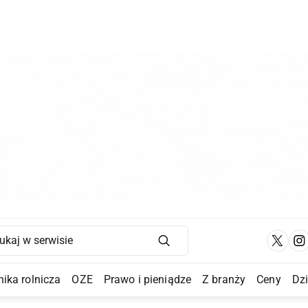
Main Navigation
ika rolnicza
OZE
Prawo i pieniądze
Z branży
Ceny
Dz
a Submenu