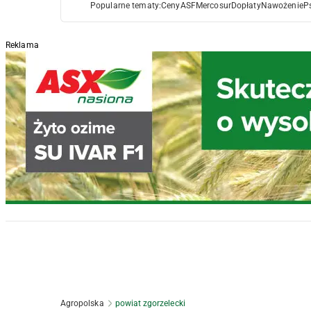
Popularne tematy:
Ceny
ASF
Mercosur
Dopłaty
Nawożenie
P
Reklama
Agropolska
powiat zgorzelecki