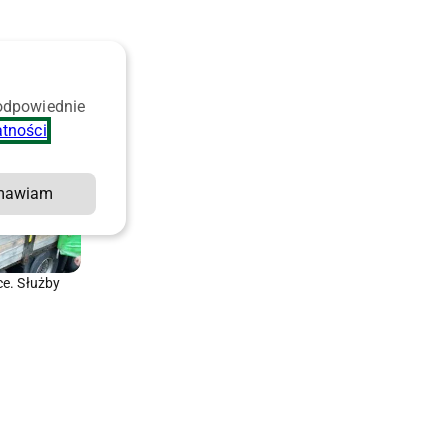
 odpowiednie
atności
.
mawiam
ce. Służby