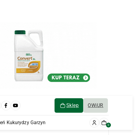
Sklep
OWiUR
ień Kukurydzy Garzyn
0