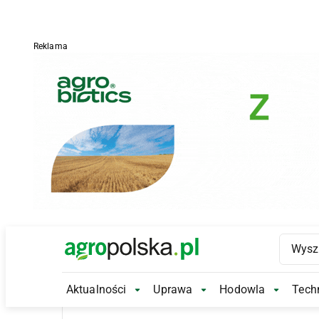
Reklama
Main Logo
Aktualności
Uprawa
Hodowla
Techn
Aktualności Submenu
Uprawa Submenu
Hodowl