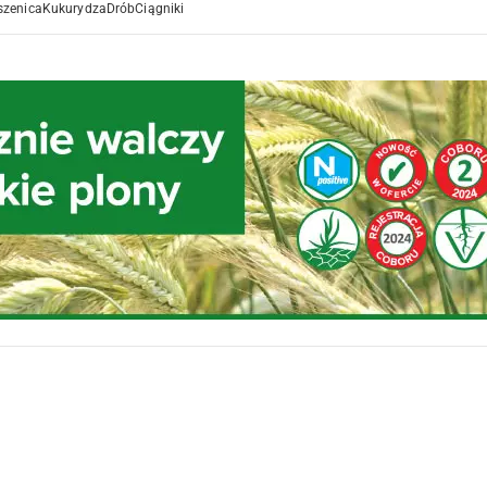
szenica
Kukurydza
Drób
Ciągniki