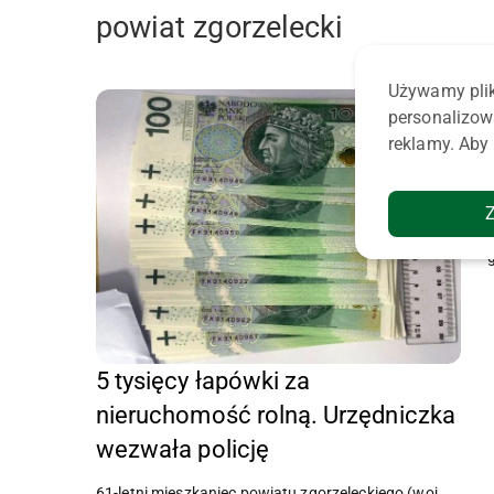
powiat zgorzelecki
Używamy plik
personalizow
reklamy. Aby 
5 tysięcy łapówki za
nieruchomość rolną. Urzędniczka
wezwała policję
61-letni mieszkaniec powiatu zgorzeleckiego (woj.