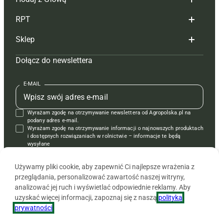
Redakcja
RPT
Reklama
Hoduj z głową bydło
Sklep
Tagi
Hoduj z głową świnie
Redakcja
Dołącz do newslettera
Mapa serwisu
Prenumerata
Prenumerata
Czasopisma i prenumerata
Kontakt
Redakcja
Reklama
Książki
E-MAIL
Regulamin
Kontakt
Kontakt
Regulamin
Wyrażam zgodę na otrzymywanie newslettera od Agropolska.pl na
Polityka prywatności
Reklama
Krzyżówki
podany adres e-mail.
Wyrażam zgodę na otrzymywanie informacji o najnowszych produktach
i dostępnych rozwiązaniach w rolnictwie – informacje te będą
wysyłane
od APRA sp. z o.o. w imieniu partnerów.
Używamy pliki cookie, aby zapewnić Ci najlepsze wrażenia z
przeglądania, personalizować zawartość naszej witryny,
analizować jej ruch i wyświetlać odpowiednie reklamy. Aby
uzyskać więcej informacji, zapoznaj się z naszą
polityką
prywatności
.