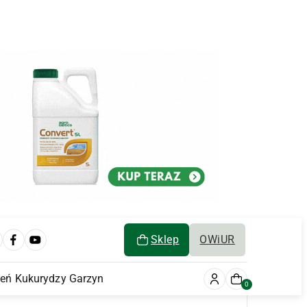
Sklep
OWiUR
ień Kukurydzy Garzyn
0