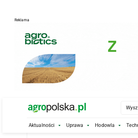
Reklama
Main Logo
Aktualności
Uprawa
Hodowla
Techn
Aktualności Submenu
Uprawa Submenu
Hodowl