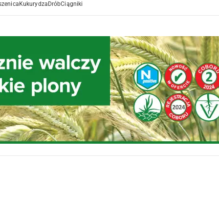
szenica
Kukurydza
Drób
Ciągniki