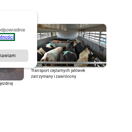
 odpowiednie
atności
.
mawiam
Transport ciężarnych jałówek
zatrzymany i zawrócony
jezdnię