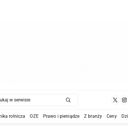
Main Navigation
ika rolnicza
OZE
Prawo i pieniądze
Z branży
Ceny
Dz
a Submenu