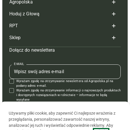
Agropolska
Hoduj z Głową
Redakcja
RPT
Reklama
Hoduj z głową bydło
Sklep
Tagi
Hoduj z głową świnie
Redakcja
Dołącz do newslettera
Mapa serwisu
Prenumerata
Prenumerata
Czasopisma i prenumerata
Kontakt
Redakcja
Reklama
Książki
E-MAIL
Regulamin
Kontakt
Kontakt
Regulamin
Wyrażam zgodę na otrzymywanie newslettera od Agropolska.pl na
Polityka prywatności
Reklama
Krzyżówki
podany adres e-mail.
Wyrażam zgodę na otrzymywanie informacji o najnowszych produktach
i dostępnych rozwiązaniach w rolnictwie – informacje te będą
wysyłane
od APRA sp. z o.o. w imieniu partnerów.
Używamy pliki cookie, aby zapewnić Ci najlepsze wrażenia z
przeglądania, personalizować zawartość naszej witryny,
analizować jej ruch i wyświetlać odpowiednie reklamy. Aby