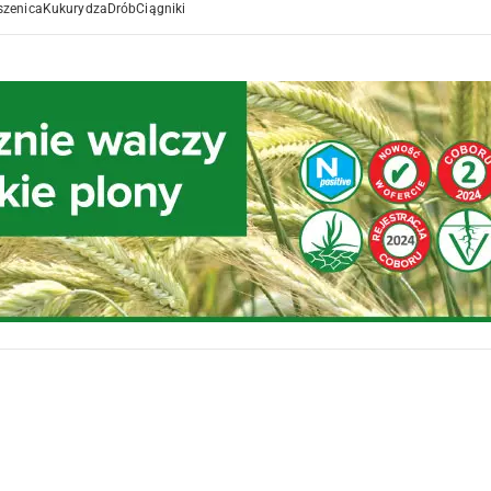
szenica
Kukurydza
Drób
Ciągniki