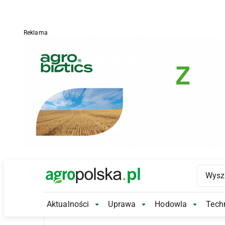
Reklama
Main Logo
Aktualności
Uprawa
Hodowla
Techn
Aktualności Submenu
Uprawa Submenu
Hodowl