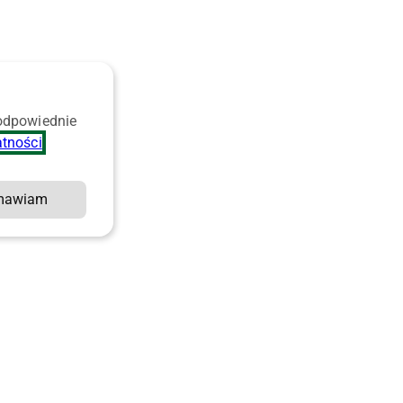
 odpowiednie
atności
.
mawiam