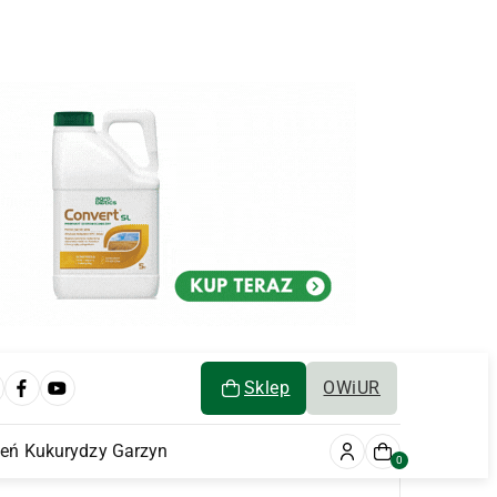
Sklep
OWiUR
ień Kukurydzy Garzyn
0