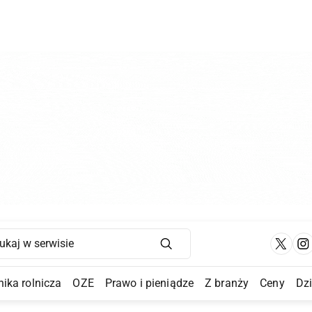
Main Navigation
ika rolnicza
OZE
Prawo i pieniądze
Z branży
Ceny
Dz
a Submenu