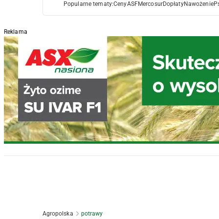
Popularne tematy:
Ceny
ASF
Mercosur
Dopłaty
Nawożenie
P
Reklama
Agropolska
potrawy