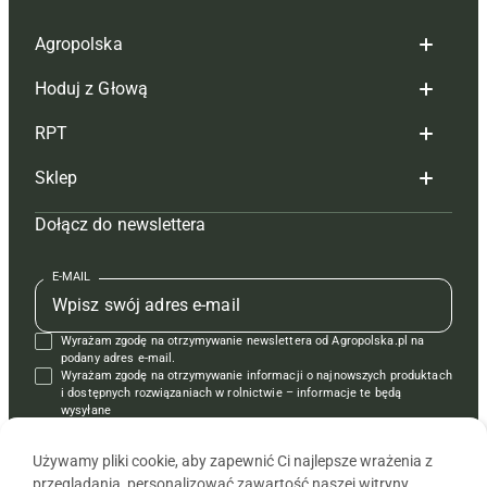
Agropolska
Hoduj z Głową
Redakcja
RPT
Reklama
Hoduj z głową bydło
Sklep
Tagi
Hoduj z głową świnie
Redakcja
Dołącz do newslettera
Mapa serwisu
Prenumerata
Prenumerata
Czasopisma i prenumerata
Kontakt
Redakcja
Reklama
Książki
E-MAIL
Regulamin
Kontakt
Kontakt
Regulamin
Wyrażam zgodę na otrzymywanie newslettera od Agropolska.pl na
Polityka prywatności
Reklama
Krzyżówki
podany adres e-mail.
Wyrażam zgodę na otrzymywanie informacji o najnowszych produktach
i dostępnych rozwiązaniach w rolnictwie – informacje te będą
wysyłane
od APRA sp. z o.o. w imieniu partnerów.
Używamy pliki cookie, aby zapewnić Ci najlepsze wrażenia z
przeglądania, personalizować zawartość naszej witryny,