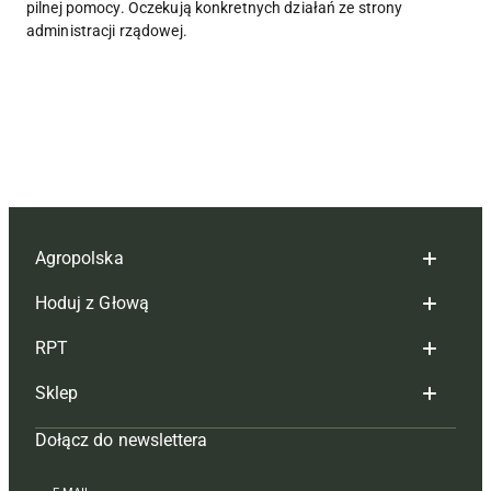
pilnej pomocy. Oczekują konkretnych działań ze strony
administracji rządowej.
Agropolska
Hoduj z Głową
Redakcja
RPT
Reklama
Hoduj z głową bydło
Sklep
Tagi
Hoduj z głową świnie
Redakcja
Dołącz do newslettera
Mapa serwisu
Prenumerata
Prenumerata
Czasopisma i prenumerata
Kontakt
Redakcja
Reklama
Książki