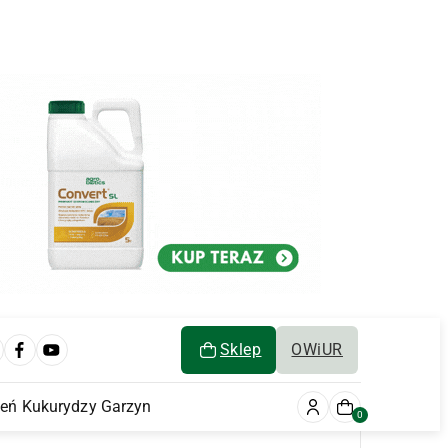
Sklep
OWiUR
ień Kukurydzy Garzyn
0