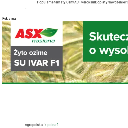
Popularne tematy:
Ceny
ASF
Mercosur
Dopłaty
Nawożenie
P
Reklama
Agropolska
polturf