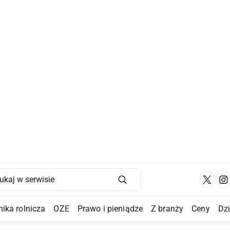
Main Navigation
ika rolnicza
OZE
Prawo i pieniądze
Z branży
Ceny
Dz
a Submenu