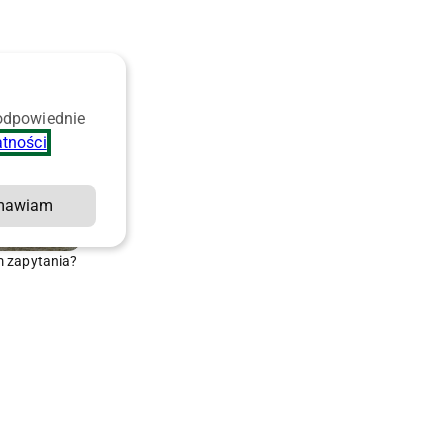
 odpowiednie
atności
.
mawiam
m zapytania?