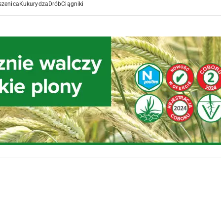
szenica
Kukurydza
Drób
Ciągniki