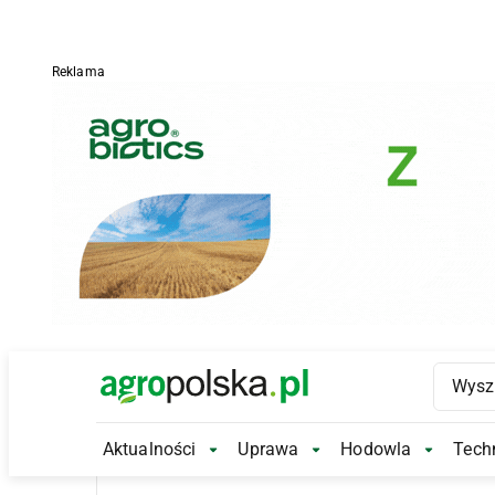
Reklama
Main Logo
Aktualności
Uprawa
Hodowla
Techn
Aktualności Submenu
Uprawa Submenu
Hodowl