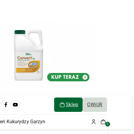
Sklep
OWiUR
ień Kukurydzy Garzyn
0