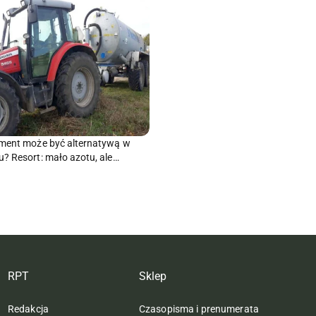
ment może być alternatywą w
? Resort: mało azotu, ale…
RPT
Sklep
Redakcja
Czasopisma i prenumerata