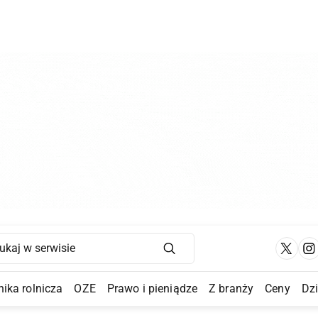
Main Navigation
ika rolnicza
OZE
Prawo i pieniądze
Z branży
Ceny
Dz
a Submenu