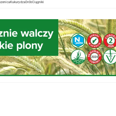
szenica
Kukurydza
Drób
Ciągniki