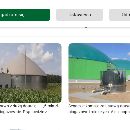
Produkują biogaz z gnojowicy i
Minister podpisał rozporzą
Zgadzam się
Ustawienia
Od
kukurydzy
znakowania miodu i substr
biogazowni
two z dużą dotacją – 1,5 mln zł
Senackie komisje za ustawą doty
iogazownię. Prąd będzie z
biogazowni rolniczych. Ale z pop