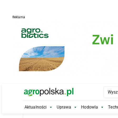
Reklama
Main Logo
Aktualności
Uprawa
Hodowla
Techn
Aktualności Submenu
Uprawa Submenu
Hodowl