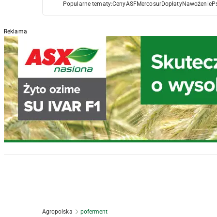
Popularne tematy:
Ceny
ASF
Mercosur
Dopłaty
Nawożenie
P
Reklama
Agropolska
poferment