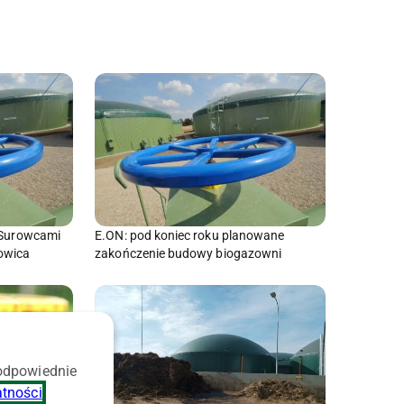
. Surowcami
E.ON: pod koniec roku planowane
jowica
zakończenie budowy biogazowni
 odpowiednie
atności
.