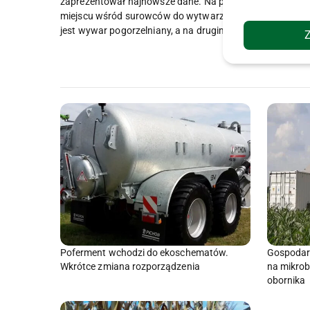
zaprezentował najnowsze dane. Na pierwszym
miejscu wśród surowców do wytwarzania biogazu
jest wywar pogorzelniany, a na drugim - gnojowica.
Poferment wchodzi do ekoschematów.
Gospodars
Wkrótce zmiana rozporządzenia
na mikrob
obornika