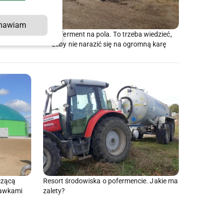
dzenia ws.
mawiam
atów do
Poferment na pola. To trzeba wiedzieć,
żeby nie narazić się na ogromną karę
czącą
Resort środowiska o pofermencie. Jakie ma
rawkami
zalety?