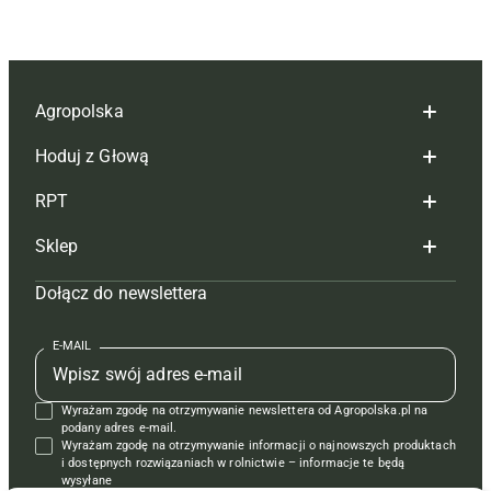
Agropolska
Hoduj z Głową
Redakcja
RPT
Reklama
Hoduj z głową bydło
Sklep
Tagi
Hoduj z głową świnie
Redakcja
Dołącz do newslettera
Mapa serwisu
Prenumerata
Prenumerata
Czasopisma i prenumerata
Kontakt
Redakcja
Reklama
Książki
E-MAIL
Regulamin
Kontakt
Kontakt
Regulamin
Wyrażam zgodę na otrzymywanie newslettera od Agropolska.pl na
Polityka prywatności
Reklama
Krzyżówki
podany adres e-mail.
Wyrażam zgodę na otrzymywanie informacji o najnowszych produktach
i dostępnych rozwiązaniach w rolnictwie – informacje te będą
wysyłane