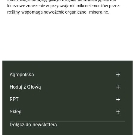
kluczowe znaczenie w przyswajaniu mikroelementów przez
rośliny, wspomaga nawożenie organiczne i mineralne.
Agropolska
Hoduj z Głową
Redakcja
RPT
Reklama
Hoduj z głową bydło
Sklep
Tagi
Hoduj z głową świnie
Redakcja
Dołącz do newslettera
Mapa serwisu
Prenumerata
Prenumerata
Czasopisma i prenumerata