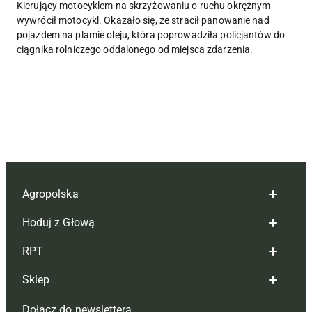
Kierujący motocyklem na skrzyżowaniu o ruchu okrężnym
wywrócił motocykl. Okazało się, że stracił panowanie nad
pojazdem na plamie oleju, która poprowadziła policjantów do
ciągnika rolniczego oddalonego od miejsca zdarzenia.
Agropolska
Hoduj z Głową
Redakcja
RPT
Reklama
Hoduj z głową bydło
Sklep
Tagi
Hoduj z głową świnie
Redakcja
Dołącz do newslettera
Mapa serwisu