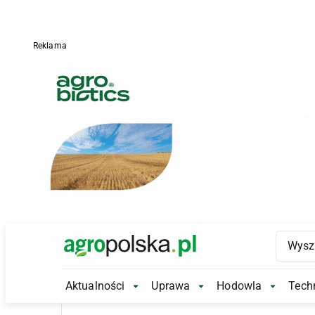
Reklama
Main Logo
Aktualności
Uprawa
Hodowla
Techn
Aktualności Submenu
Uprawa Submenu
Hodowl