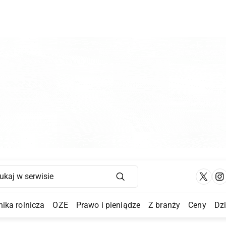
Main Navigation
ika rolnicza
OZE
Prawo i pieniądze
Z branży
Ceny
Dz
a Submenu