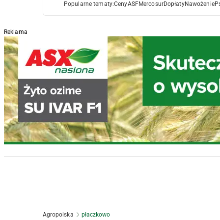
Popularne tematy:
Ceny
ASF
Mercosur
Dopłaty
Nawożenie
P
Reklama
Agropolska
płaczkowo