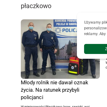
płaczkowo
Używamy plik
personalizow
reklamy. Aby 
Młody rolnik nie dawał oznak
życia. Na ratunek przybyli
policjanci
W miejscowości Płaczkowo (pow. rawicki, woj.