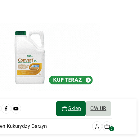
Sklep
OWiUR
ień Kukurydzy Garzyn
0