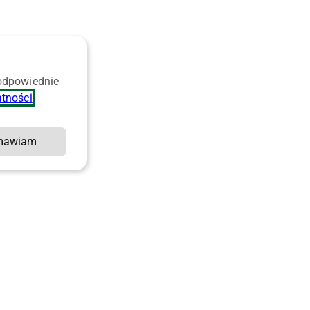
 odpowiednie
atności
.
mawiam