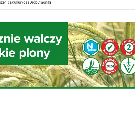
szenica
Kukurydza
Drób
Ciągniki