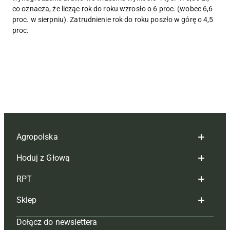
co oznacza, że licząc rok do roku wzrosło o 6 proc. (wobec 6,6
proc. w sierpniu). Zatrudnienie rok do roku poszło w górę o 4,5
proc.
Agropolska
Hoduj z Głową
Redakcja
RPT
Reklama
Hoduj z głową bydło
Sklep
Tagi
Hoduj z głową świnie
Redakcja
Dołącz do newslettera
Mapa serwisu
Prenumerata
Prenumerata
Czasopisma i prenumerata